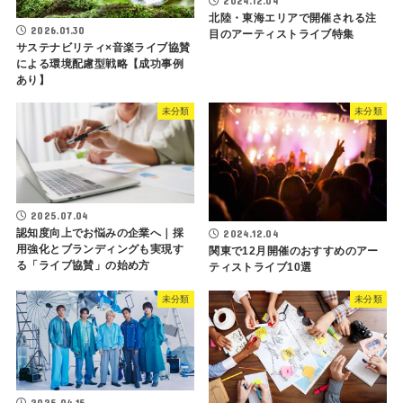
2024.12.04
北陸・東海エリアで開催される注
2026.01.30
目のアーティストライブ特集
サステナビリティ×音楽ライブ協賛
による環境配慮型戦略【成功事例
あり】
未分類
未分類
2025.07.04
認知度向上でお悩みの企業へ｜採
2024.12.04
用強化とブランディングも実現す
関東で12月開催のおすすめのアー
る「ライブ協賛」の始め方
ティストライブ10選
未分類
未分類
2025.04.15