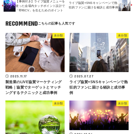
【事例付き】ライブ協賛メニューを
ライブ協賛×SNSキャンペーンで熱
使った会場内タッチポイント設計で
狂的ファンに届ける秘訣と成功事例
「即時CV」を生むためのポイント
RECOMMEND
未分類
未分類
2025.11.17
2025.07.27
製造業のLIVE協賛マーケティング
ライブ協賛×SNSキャンペーンで熱
戦略｜協賛でターゲットとマッチ
狂的ファンに届ける秘訣と成功事
ングするテクニックと成功事例
例
未分類
未分類