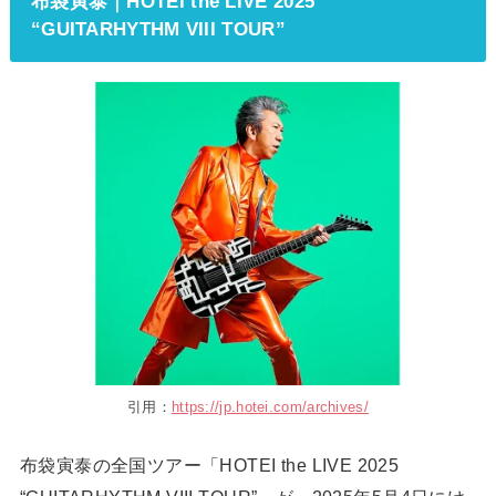
布袋寅泰｜HOTEI the LIVE 2025
“GUITARHYTHM VIII TOUR”
引用：
https://jp.hotei.com/archives/
布袋寅泰の全国ツアー「HOTEI the LIVE 2025