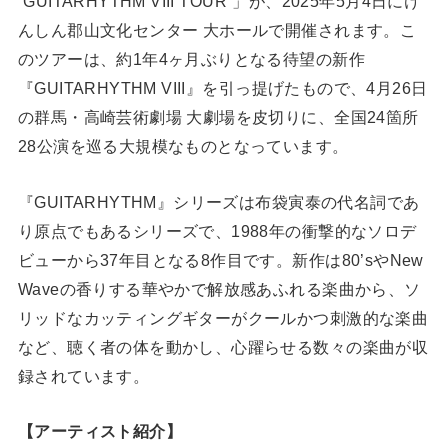
“GUITARHYTHM VIII TOUR”」が、2025年5月4日にけ
んしん郡山文化センター 大ホールで開催されます。こ
のツアーは、約1年4ヶ月ぶりとなる待望の新作
『GUITARHYTHM VIII』を引っ提げたもので、4月26日
の群馬・高崎芸術劇場 大劇場を皮切りに、全国24箇所
28公演を巡る大規模なものとなっています。
『GUITARHYTHM』シリーズは布袋寅泰の代名詞であ
り原点でもあるシリーズで、1988年の衝撃的なソロデ
ビューから37年目となる8作目です。新作は80’sやNew
Waveの香りする華やかで解放感あふれる楽曲から、ソ
リッドなカッティングギターがクールかつ刺激的な楽曲
など、聴く者の体を動かし、心躍らせる数々の楽曲が収
録されています。
【アーティスト紹介】