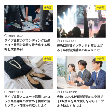
未分類
未分類
2025.06.01
ライブ協賛のブランディング効果
2026.04.30
とは？費用対効果を最大化する戦
複数回協賛でブランドを積み上げ
略と成功事例
る｜年間協賛計画の組み立て方
未分類
未分類
2025.10.31
2025.09.22
ライヴ協賛メニューを活用したコ
失敗しないLIVE協賛契約の交渉術
ラボ商品開発のすすめ｜物販収益
｜PR効果を最大化しながらトラブ
とブランド価値を両取りしよう
ルを防止するには