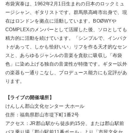
布袋寅泰は、1962年2月1日生まれの日本のロックミュ
ージシャン、ギタリストです。群馬県高崎市出身で、現
在はロンドンを拠点に活動しています。BOØWYや
COMPLEXのメンバーとして活躍した後、ソロとしても
精力的に活動を続けています。「シンプルで、インパク
トがあって、しかも恰好いい」リフを作る天才的なセン
スと、あらゆるジャンルの音楽を貪欲に吸収し「布袋
色」に染め上げる独自の音楽性が特徴です。ギター以外
の楽器も一通りこなし、プロデュース能力にも定評があ
ります。
【ライブの開催場所】
けんしん郡山文化センター 大ホール
住所：福島県郡山市堤下町1番2号
アクセス：JR郡山駅から徒歩約15分、または郡山駅前
バス乗り場「郡山駅前11番ポール」より「市民文化セ