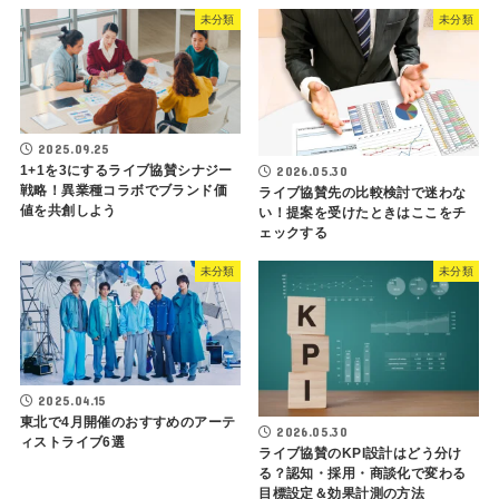
未分類
未分類
2025.09.25
1+1を3にするライブ協賛シナジー
2026.05.30
戦略！異業種コラボでブランド価
ライブ協賛先の比較検討で迷わな
値を共創しよう
い！提案を受けたときはここをチ
ェックする
未分類
未分類
2025.04.15
東北で4月開催のおすすめのアーテ
2026.05.30
ィストライブ6選
ライブ協賛のKPI設計はどう分け
る？認知・採用・商談化で変わる
目標設定＆効果計測の方法