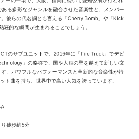
国ツアーの一環で、大阪、福岡に続いて愛知公演が行われ
みである多彩なジャンルを融合させた音楽性と、メンバー
らの代名詞とも言える「Cherry Bomb」や「Kick
る熱狂的な瞬間が生まれることでしょう。
Tのサブユニットで、2016年に「Fire Truck」でデビ
 Technology」の略称で、国や人種の壁を越えて新しい文
ます。パワフルなパフォーマンスと革新的な音楽性が特
t」などのヒット曲を持ち、世界中で高い人気を誇っています。
ルA
り徒歩約5分