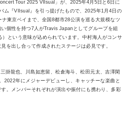
Concert Tour 2025 VIIsual」が、2025年4月5日と6日に
『VIIsual』を引っ提げたもので、2025年1月4日の
ーナ東京ベイまで、全国8都市28公演を巡る大規模なツ
性を持つ7人がTravis Japanとしてグループを組
描かせる）という意味が込められています。中村海人がコンサ
意見を出し合って作成されたステージは必見です。
人、七五三掛龍也、川島如恵留、松倉海斗、松田元太、吉澤閑
。2022年にメジャーデビューし、キャッチーな楽曲と
です。メンバーそれぞれが演出や振付にも携わり、多彩