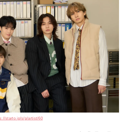
s://starto.jp/s/p/artist/60