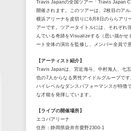
Travis Japanの全国ツアー「Travis Japan 
開催されます。このツアーは、2枚目のアルバム
横浜アリーナを皮切りに6月8日のららアリ
アーです。ツアータイトルには、それぞれ強い個
んでいる奇跡をVisualizeする（思い
ート全体の演出を監修し、メンバー全員で
【アーティスト紹介】
Travis Japanは、宮近海斗、中村海
也の7人からなる男性アイドルグループです
ハイレベルなダンスパフォーマンスが特徴
な才能を発揮しています。
【ライブの開催場所】
エコパアリーナ
住所：静岡県袋井市愛野2300-1