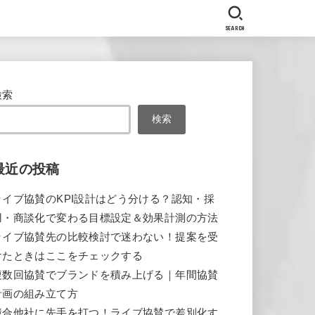
SEARCH
検索
検索
最近の投稿
ライブ協賛のKPI設計はどう分ける？認知・採
用・商談化で変わる目標設定＆効果計測の方法
ライブ協賛先の比較検討で迷わない！提案を受
けたときはここをチェックする
複数回協賛でブランドを積み上げる｜年間協賛
計画の組み立て方
競合他社に先手を打つ！ライブ協賛で差別化す