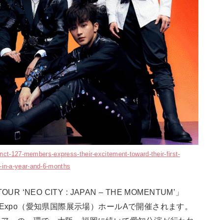
nct-127-members-express-their-excitement-toward-their-first-
in-a-year-and-6-months
R ‘NEO CITY : JAPAN – THE MOMENTUM’」
Sky Expo（愛知県国際展示場）ホールAで開催されます。