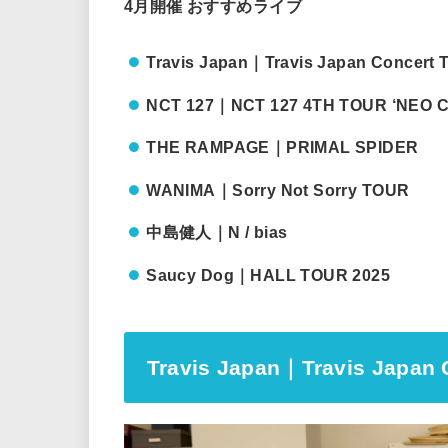
4月開催 おすすめライブ
Travis Japan｜Travis Japan Concert T
NCT 127｜NCT 127 4TH TOUR ‘NEO C
THE RAMPAGE｜PRIMAL SPIDER
WANIMA｜Sorry Not Sorry TOUR
中島健人｜N / bias
Saucy Dog｜HALL TOUR 2025
Travis Japan｜Travis Japan C