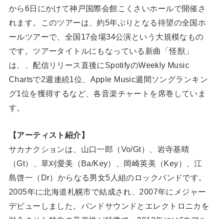
から6日にかけて神戸国際会館こくさいホールで開催さ
れます。このツアーは、約5年ぶりとなる待望の全国ホ
ールツアーで、全国17会場34公演という大規模なもの
です。ツアータイトルにもなっている新曲「怪獣」
は、、配信リリース直後にSpotifyのWeekly Music
Chartsで2週連続1位、Apple Music週間ソングランキン
グ1位を獲得するなど、各音楽チャートを席巻していま
す。
【アーティスト紹介】
サカナクションは、山口一郎（Vo/Gt）、岩寺基晴
（Gt）、草刈愛美（Ba/Key）、岡崎英美（Key）、江
島啓一（Dr）からなる男女5人組のロックバンドです。
2005年に北海道札幌市で結成され、2007年にメジャー
デビューしました。バンドサウンドとエレクトロニカを