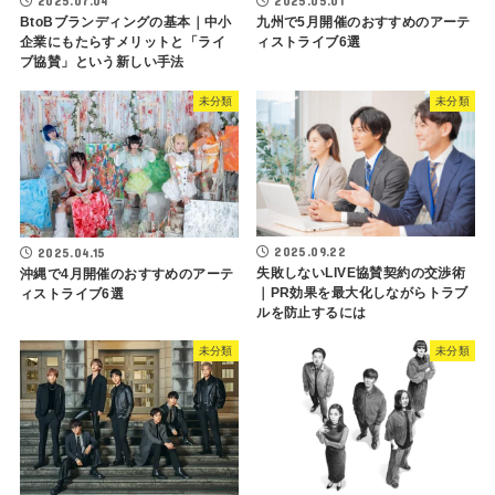
2025.07.04
2025.05.01
BtoBブランディングの基本｜中小
九州で5月開催のおすすめのアーテ
企業にもたらすメリットと「ライ
ィストライブ6選
ブ協賛」という新しい手法
未分類
未分類
2025.09.22
2025.04.15
失敗しないLIVE協賛契約の交渉術
沖縄で4月開催のおすすめのアーテ
｜PR効果を最大化しながらトラブ
ィストライブ6選
ルを防止するには
未分類
未分類