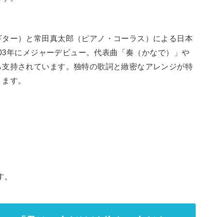
ギター）と常田真太郎（ピアノ・コーラス）による日本
003年にメジャーデビュー。代表曲「奏（かなで）」や
ら支持されています。独特の歌詞と緻密なアレンジが特
ります。
す。