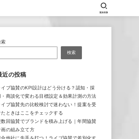
SEARCH
検索
検索
最近の投稿
ライブ協賛のKPI設計はどう分ける？認知・採
用・商談化で変わる目標設定＆効果計測の方法
ライブ協賛先の比較検討で迷わない！提案を受
けたときはここをチェックする
複数回協賛でブランドを積み上げる｜年間協賛
計画の組み立て方
競合他社に先手を打つ！ライブ協賛で差別化す