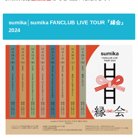
sumika│sumika FANCLUB LIVE TOUR『縁会』
2024