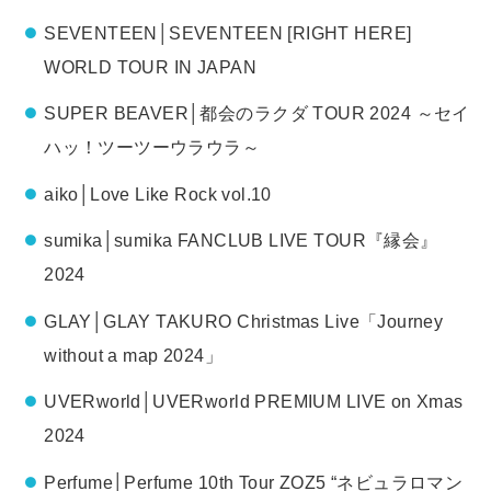
SEVENTEEN│SEVENTEEN [RIGHT HERE]
WORLD TOUR IN JAPAN
SUPER BEAVER│都会のラクダ TOUR 2024 ～セイ
ハッ！ツーツーウラウラ～
aiko│Love Like Rock vol.10
sumika│sumika FANCLUB LIVE TOUR『縁会』
2024
GLAY│GLAY TAKURO Christmas Live「Journey
without a map 2024」
UVERworld│UVERworld PREMIUM LIVE on Xmas
2024
Perfume│Perfume 10th Tour ZOZ5 “ネビュラロマン