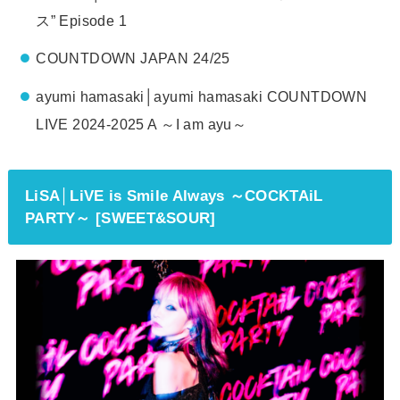
ス” Episode 1
COUNTDOWN JAPAN 24/25
ayumi hamasaki│ayumi hamasaki COUNTDOWN
LIVE 2024-2025 A ～I am ayu～
LiSA│LiVE is Smile Always ～COCKTAiL
PARTY～ [SWEET&SOUR]