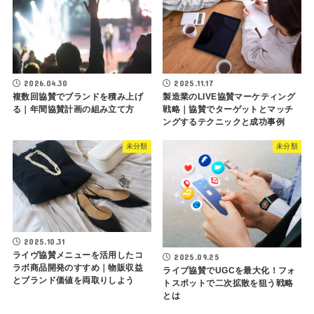
2026.04.30
2025.11.17
複数回協賛でブランドを積み上げ
製造業のLIVE協賛マーケティング
る｜年間協賛計画の組み立て方
戦略｜協賛でターゲットとマッチ
ングするテクニックと成功事例
未分類
未分類
2025.10.31
ライヴ協賛メニューを活用したコ
2025.09.25
ラボ商品開発のすすめ｜物販収益
ライブ協賛でUGCを最大化！フォ
とブランド価値を両取りしよう
トスポットで二次拡散を狙う戦略
とは