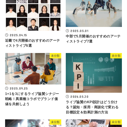
2025.05.01
2025.04.15
中部で5月開催のおすすめのアーテ
近畿で4月開催のおすすめのアーテ
ィストライブ7選
ィストライブ6選
未分類
未分類
2025.09.25
1+1を3にするライブ協賛シナジー
2026.05.30
戦略！異業種コラボでブランド価
ライブ協賛のKPI設計はどう分け
値を共創しよう
る？認知・採用・商談化で変わる
目標設定＆効果計測の方法
未分類
未分類