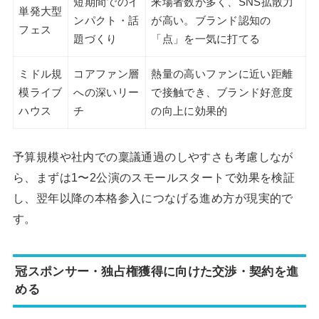
短期間でのイ
来場者数が多く、SNS拡散力
単発大型
ンパクト・話
が高い。ブランド認知の
フェス
題づくり
「点」を一気に打てる
ミドル規
コアファン層
熱量の高いファンに近い距離
模ライブ
への深いリー
で接触でき、ブランド好意度
ハウス
チ
の向上に効果的
予算規模や社内での稟議通過のしやすさも考慮しなが
ら、まずは1〜2公演のスモールスタートで効果を検証
し、翌年以降の本格参入につなげる進め方が現実的で
す。
冠スポンサー・独占権獲得に向けた交渉・契約を進
める