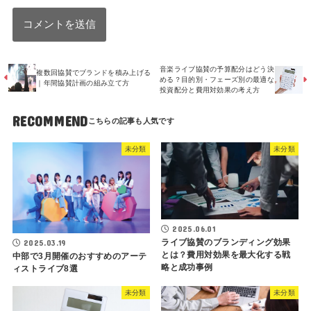
音楽ライブ協賛の予算配分はどう決
複数回協賛でブランドを積み上げる
める？目的別・フェーズ別の最適な
｜年間協賛計画の組み立て方
投資配分と費用対効果の考え方
RECOMMEND
未分類
未分類
2025.06.01
ライブ協賛のブランディング効果
2025.03.19
とは？費用対効果を最大化する戦
中部で3月開催のおすすめのアーテ
略と成功事例
ィストライブ8選
未分類
未分類