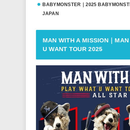
BABYMONSTER｜2025 BABYMONSTER
JAPAN
MAN WITH A MISSION｜MAN 
U WANT TOUR 2025