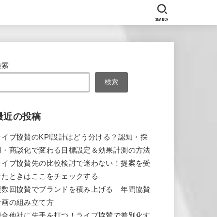
SEARCH
検索
検索
最近の投稿
ライブ協賛のKPI設計はどう分ける？認知・採
用・商談化で変わる目標設定＆効果計測の方法
ライブ協賛先の比較検討で迷わない！提案を受
けたときはここをチェックする
複数回協賛でブランドを積み上げる｜年間協賛
計画の組み立て方
競合他社に先手を打つ！ライブ協賛で差別化す