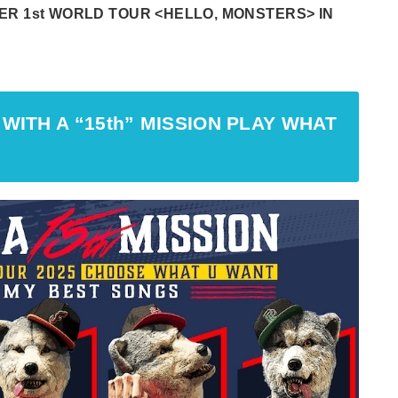
 1st WORLD TOUR <HELLO, MONSTERS> IN
WITH A “15th” MISSION PLAY WHAT